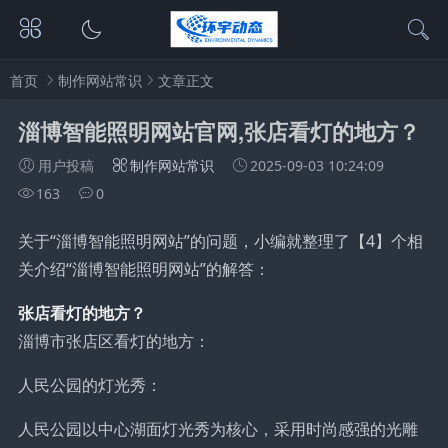
首页
制作网站常识
文章正文
淄博智能照明网站官网,张店看灯的地方？
用户投稿
制作网站常识
2025-09-03 10:24:09
163
0
关于“淄博智能照明网站”的问题，小编就整理了【4】个相
关介绍“淄博智能照明网站”的解答：
张店看灯的地方？
淄博市张店区看灯的地方：
人民公园的灯光秀：
人民公园以中心湖面灯光秀为核心，采用时尚感强的光雕