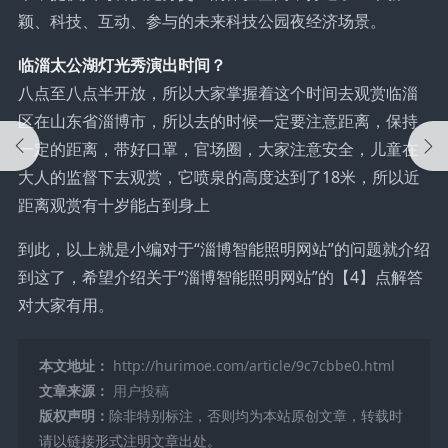
颖、科技、互动、参与的未来科技公园夜经济场景。
临淄太公湖灯光秀演出时间？
八点至八点半开放，所以大家掌握着这个时间去观赏临淄
区在山东省淄博市，所以去的时候一定要注意距离，保持
一定的距离，带好口罩，官场圈，大家注意安全，儿童在
大人的监督下去观赏，它喷泉的高度达到了18米，所以近
距离观赏有十岁能占到身上
到此，以上就是小编对于“淄博智能照明网站”的问题就介绍
到这了，希望介绍关于“淄博智能照明网站”的【4】点解答
对大家有用。
本文地址：
http://hurimoe.com/article/9c7cbbe0.html
文章来源：
用户投稿
版权声明：
除非特别标注，否则均为本站原创文章，转载时
请以链接形式注明文章出处。