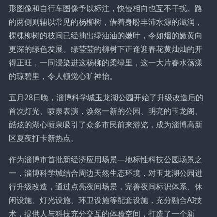
形图像和自行车图像予以标注，快慢相向也互不干扰。路
的两侧则辅以常见的杨柳树，借着身盼丰沛水源的滋润，
棵棵柳树的枝间已经抽出绿油油的嫩叶，令如烟的嫩黄向
更深的绿色发展。绿莹莹的柳树下正逢迎春花黄灿灿的开
得正旺，一同浸染进这杨柳的柔绿里，这一大片春水荡漾
的琼碧里，令人顿觉心旷神怡。
五月28日晚，淄博科学城玉龙湖公园开始了升级改造后的
首次灯光、喷泉表演，焕然一新的公园、明亮的玉龙阁、
酷炫的湖心喷泉吸引了众多市民前来游览，成为淄博高新
区夏夜打卡新热点。
作为淄博市首批新经济应用场景—地标性科技公园场景之
一，淄博科学城结合周边天然生态环境，对玉龙湖公园进
行升级改造，通过点亮夜间场景，完善夜间标识体系、休
闲设施、灯光设施、环卫设施等配套设施，充分融合AI技
术，提供人与科技充分交互的体验空间，打造了一个新