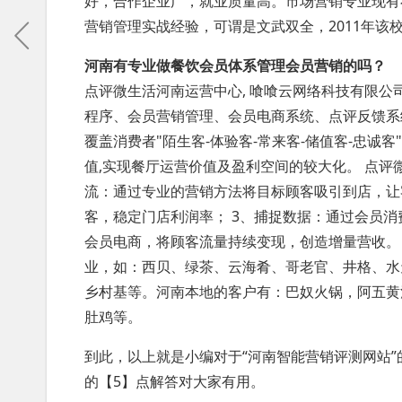
好，合作企业广，就业质量高。市场营销专业现有在
营销管理实战经验，可谓是文武双全，2011年
河南有专业做餐饮会员体系管理会员营销的吗？
点评微生活河南运营中心, 喰喰云网络科技有限公
程序、会员营销管理、会员电商系统、点评反馈系
覆盖消费者"陌生客-体验客-常来客-储值客-忠诚
值,实现餐厅运营价值及盈利空间的较大化。 点评
流：通过专业的营销方法将目标顾客吸引到店，让
客，稳定门店利润率； 3、捕捉数据：通过会员消
会员电商，将顾客流量持续变现，创造增量营收。
业，如：西贝、绿茶、云海肴、哥老官、井格、水
乡村基等。河南本地的客户有：巴奴火锅，阿五黄
肚鸡等。
到此，以上就是小编对于“河南智能营销评测网站”
的【5】点解答对大家有用。