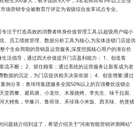
校生300多人，教学团队9人中，3名老师具有5年以上企业
该校市场营销专业被教育厅评定为省级综合改革试点专业。
司专注于打造高效的消费者终身价值管理工具,以超级用户端小
统、员工绩效管理、数据分析工具为核心,为实体连锁门店提供
客"整个生命周期的营销及运营服务,深度挖掘核心用户的潜在价
微生活倡导，通过四大价值提升门店盈利能力： 1、创造客
客流不断； 2、留住顾客：通过系统的运营服务让新客成为老
费数据的沉淀，为门店提供相关决策依据； 4、创造增量:通过
 案例分享：奥琦玮集团服务全国50%以上的百强餐饮连锁企
天堂西餐、避风塘、小龙坎、木屋烧烤、李先生、味千拉面、
河大鲤鱼，华豫川、鲁班张、禾珍珠小米饭、西关味、热煲猪
的问题就介绍到这了，希望介绍关于“河南智能营销评测网站”