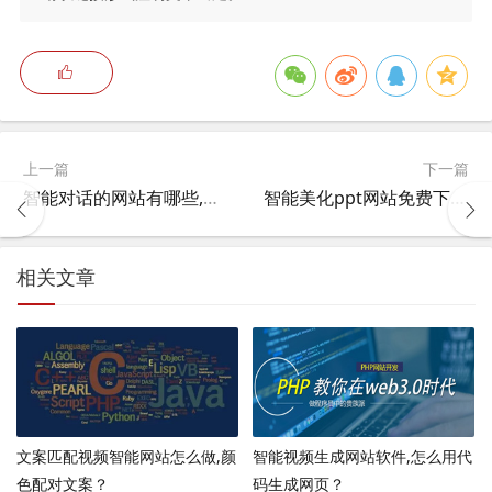
上一篇
下一篇
智能对话的网站有哪些,想买个家居智能摄像头，可有远程看家，和家人对话的那种，不知那个网站比较专业？
智能美化ppt网站免费下载,联想小新ppt上不显示美化大师？
相关文章
文案匹配视频智能网站怎么做,颜
智能视频生成网站软件,怎么用代
色配对文案？
码生成网页？