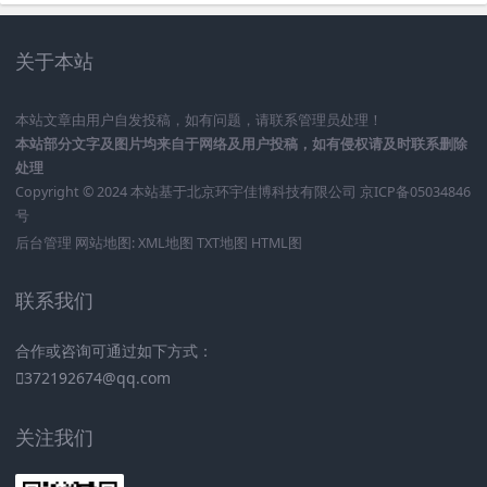
关于本站
本站文章由用户自发投稿，如有问题，请联系管理员处理！
本站部分文字及图片均来自于网络及用户投稿，如有侵权请及时联系删除
处理
Copyright © 2024 本站基于
北京环宇佳博科技有限公司
京ICP备05034846
号
后台管理
网站地图:
XML地图
TXT地图
HTML图
联系我们
合作或咨询可通过如下方式：
372192674@qq.com
关注我们