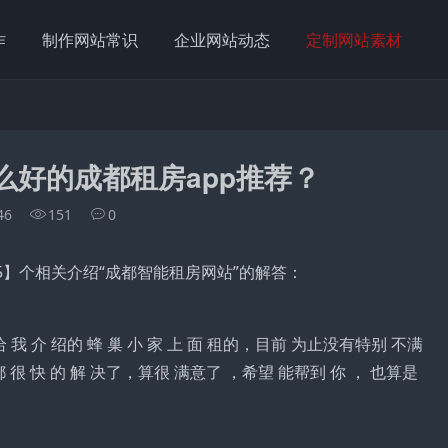
作
制作网站常识
企业网站动态
定制网站素材
么好的成都租房app推荐？
46
151
0
5】个相关介绍“成都智能租房网站”的解答：
 给 我 介 绍的 蜂 巢 小 家 上 面 租的，目前 为止没有特别 不满
都 很 快 的 解 决了，算很 满意了 ，希望 能帮到 你 ， 也算是