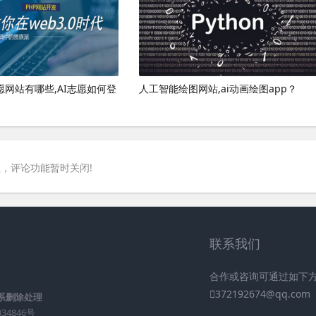
愿网站有哪些,AI志愿如何登
人工智能绘图网站,ai动画绘图app？
，评论功能暂时关闭!
联系我们
合作或咨询可通过如下
372192674@qq.com
系删除处理
034846号